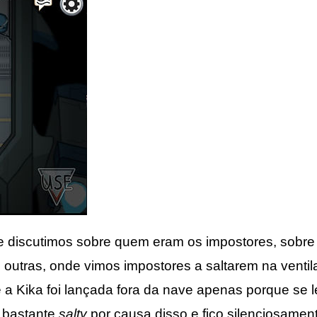
e discutimos sobre quem eram os impostores, sobre 
outras, onde vimos impostores a saltarem na ventil
e a Kika foi lançada fora da nave apenas porque se
u bastante
salty
por causa disso e fico silenciosamen