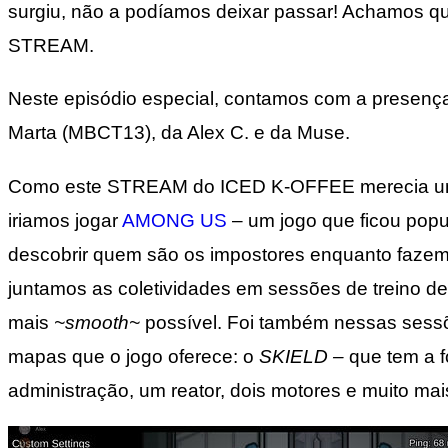
surgiu, não a podíamos deixar passar! Achamos q
STREAM.
Neste episódio especial, contamos com a presença (d
Marta (MBCT13), da Alex C. e da Muse.
Como este STREAM do ICED K-OFFEE merecia um jo
iriamos jogar
AMONG US
– um jogo que ficou popu
descobrir quem são os impostores enquanto fazem
juntamos as coletividades em sessões de treino 
mais
~smooth~
possível. Foi também nessas sess
mapas que o jogo oferece: o
SKIELD –
que tem a f
administração, um reator, dois motores e muito mai