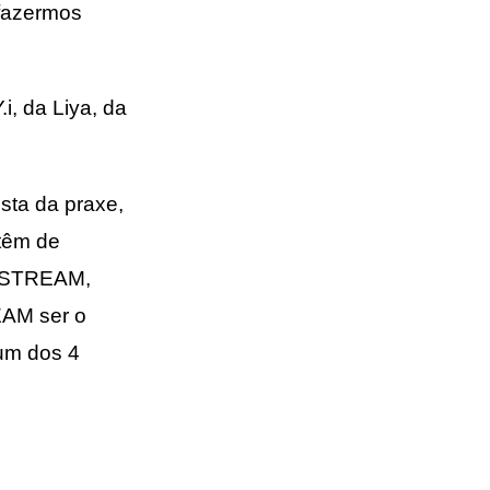
fazermos
i, da Liya, da
ta da praxe,
 têm de
o STREAM,
EAM ser o
um dos 4