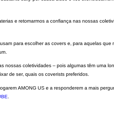
terias e retomarmos a confiança nas nossas coletiv
as usam para escolher as covers e, para aquelas que
 um.
s nossas coletividades – pois algumas têm uma lon
ar de ser, quais os coverists preferidos.
 a jogarem AMONG US e a responderem a mais pergun
UBE
.