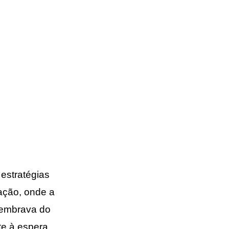
estratégias
ação, onde a
 lembrava do
te à espera