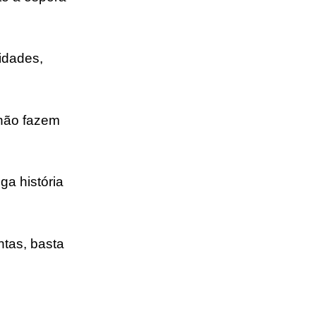
idades,
 não fazem
ga história
tas, basta