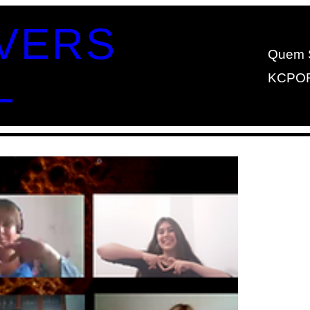
VERS
Quem 
L
KCPO