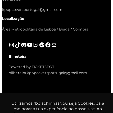
kpopcoversportugal@gmail.com
Localização
Área Metropolitana de Lisboa / Braga / Coimbra
Instagram
TikTok
Discord
YouTube
Twitch
Spotify
Facebook
Mail
Bilheteira
Powered by TICKETSPOT
bilheteira.kpopcoversportugal@gmail.com