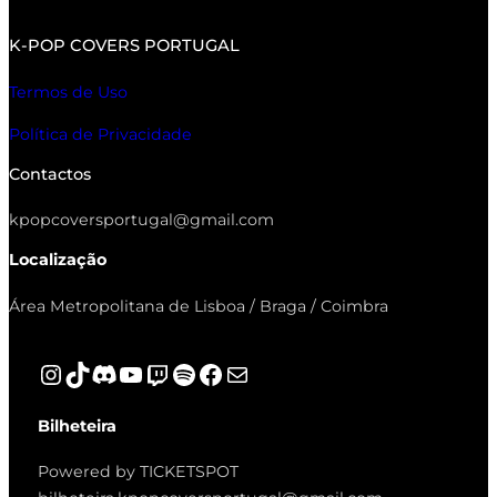
K-POP COVERS PORTUGAL
Termos de Uso
Política de Privacidade
Contactos
kpopcoversportugal@gmail.com
Localização
Área Metropolitana de Lisboa / Braga / Coimbra
Instagram
TikTok
Discord
YouTube
Twitch
Spotify
Facebook
Mail
Bilheteira
Powered by TICKETSPOT