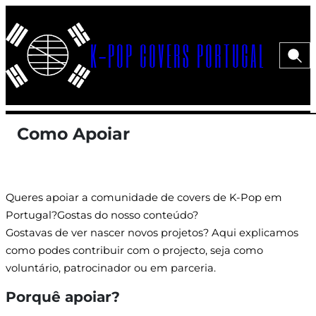
Saltar
para
K-POP COVERS PORTUGAL
o
Pesqui
Menu>
conteúdo
Como Apoiar
Queres apoiar a comunidade de covers de K-Pop em
Portugal?Gostas do nosso conteúdo?
Gostavas de ver nascer novos projetos? Aqui explicamos
como podes contribuir com o projecto, seja como
voluntário, patrocinador ou em parceria.
Porquê apoiar?