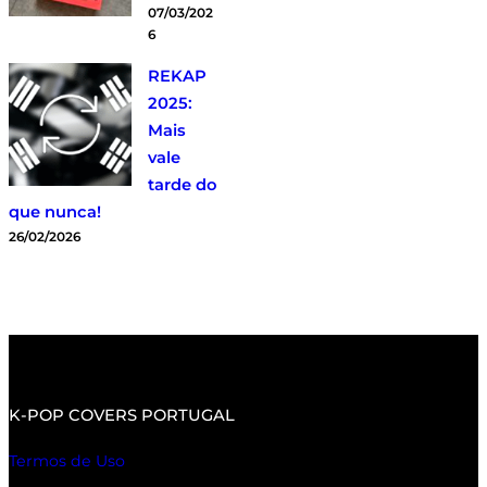
07/03/202
6
REKAP
2025:
Mais
vale
tarde do
que nunca!
26/02/2026
K-POP COVERS PORTUGAL
Termos de Uso