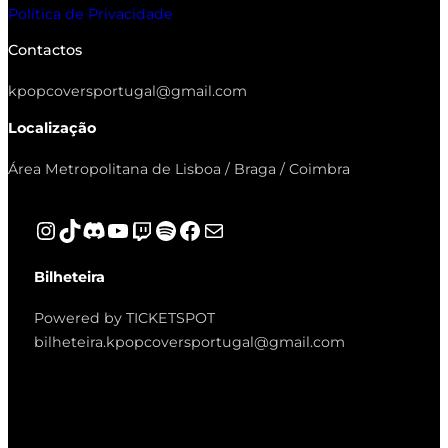
Política de Privacidade
Contactos
kpopcoversportugal@gmail.com
Localização
Área Metropolitana de Lisboa / Braga / Coimbra
Instagram
TikTok
Discord
YouTube
Twitch
Spotify
Facebook
Mail
Bilheteira
Powered by TICKETSPOT
bilheteira.kpopcoversportugal@gmail.com