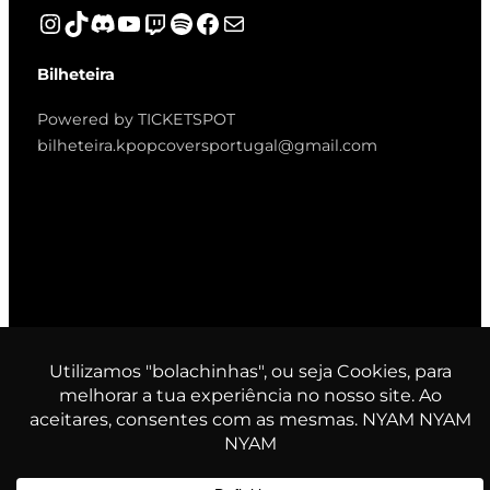
Instagram
TikTok
Discord
YouTube
Twitch
Spotify
Facebook
Mail
Bilheteira
Powered by TICKETSPOT
bilheteira.kpopcoversportugal@gmail.com
© K-Pop Covers Portugal. All
rights reserved.
TYPE AND PRESS ENTER TO SEARCH