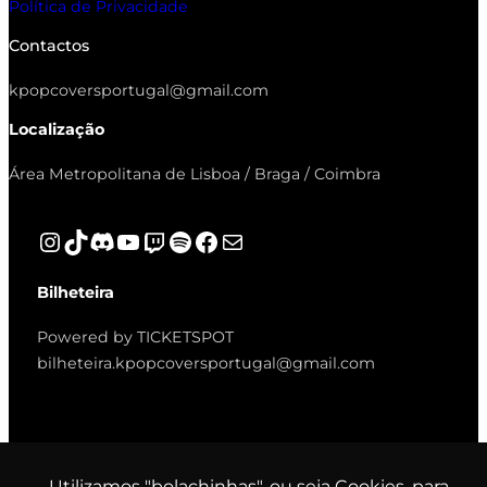
Política de Privacidade
Contactos
kpopcoversportugal@gmail.com
Localização
Área Metropolitana de Lisboa / Braga / Coimbra
Instagram
TikTok
Discord
YouTube
Twitch
Spotify
Facebook
Mail
Bilheteira
Powered by TICKETSPOT
bilheteira.kpopcoversportugal@gmail.com