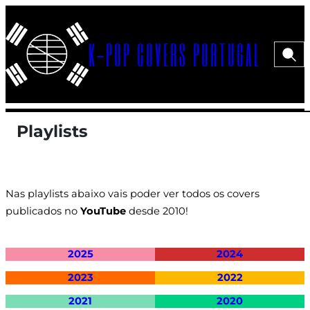
Saltar
para
K-POP COVERS PORTUGAL
o
Pesqui
Menu>
conteúdo
Playlists
Nas playlists abaixo vais poder ver todos os covers
publicados no
YouTube
desde 2010!
2025
2024
2023
2022
2021
2020