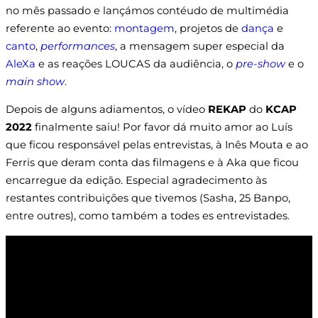
no mês passado e lançámos contéudo de multimédia
referente ao evento:
montagem
, projetos de
dança
e
canto
,
performances
, a mensagem super especial da
AleXa
e as reações LOUCAS da audiência, o
pre-show
e o
main show
.
Depois de alguns adiamentos, o vídeo
REKAP
do
KCAP
2022
finalmente saiu! Por favor dá muito amor ao Luís
que ficou responsável pelas entrevistas, à Inês Mouta e ao
Ferris que deram conta das filmagens e à Aka que ficou
encarregue da edição. Especial agradecimento às
restantes contribuições que tivemos (Sasha, 25 Banpo,
entre outres), como também a todes es entrevistades.