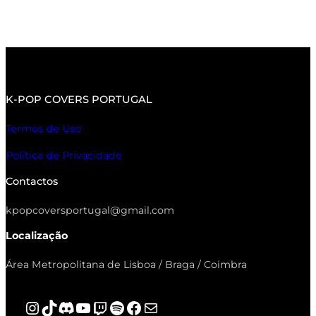
K-POP COVERS PORTUGAL
Termos de Uso
Política de Privacidade
Contactos
kpopcoversportugal@gmail.com
Localização
Área Metropolitana de Lisboa / Braga / Coimbra
Instagram
TikTok
Discord
YouTube
Twitch
Spotify
Facebook
Mail