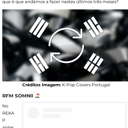
que é que andámos a fazer nestes últimos três meses?
Créditos Imagem:
K-Pop Covers Portugal
RFM SOMNII
No
REKA
P
anter