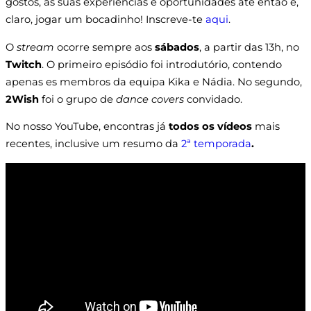
gostos, as suas experiências e oportunidades até então e,
claro, jogar um bocadinho! Inscreve-te
aqui
.
O
stream
ocorre sempre aos
sábados
, a partir das 13h, no
Twitch
. O primeiro episódio foi introdutório, contendo
apenas es membros da equipa Kika e Nádia. No segundo,
2Wish
foi o grupo de
dance covers
convidado.
No nosso YouTube, encontras já
todos os vídeos
mais
recentes, inclusive um resumo da
2ª temporada
.