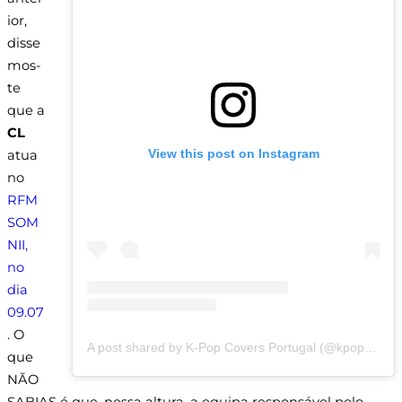
ior,
disse
mos-
te
que a
CL
View this post on Instagram
atua
no
RFM
SOM
NII,
no
dia
09.07
. O
A post shared by K-Pop Covers Portugal (@kpopcoversportugal)
que
NÃO
SABIAS é que, nessa altura, a equipa responsável pelo