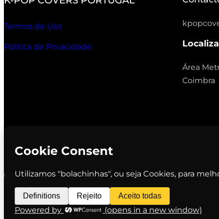
kpopcov
Termos de Uso
Localiz
Política de Privacidade
Área Metr
Coimbra
© K-Pop Covers Portugal. All rights reserved.