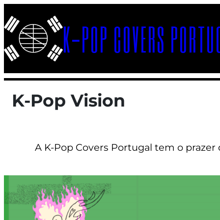
Saltar
K-POP COVERS PORTU
para
o
conteúdo
K-Pop Vision
A K-Pop Covers Portugal tem o prazer