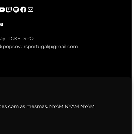
gram
ok
scord
YouTube
Twitch
Spotify
Facebook
Mail
ra
by TICKETSPOT
ra.kpopcoversportugal@gmail.com