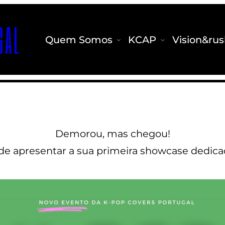
GAL
Menu>
Menu>
Quem Somos
KCAP
Vision&ru
Demorou, mas chegou!
 de apresentar a sua primeira showcase dedic