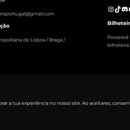
Insta
TikT
Di
ersportugal@gmail.com
Bilhetei
ação
Powered 
opolitana de Lisboa / Braga /
bilhetei