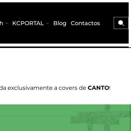
Menu>
Menu>
Pesqu
sh
KCPORTAL
Blog
Contactos
ada exclusivamente a covers de
CANTO
!