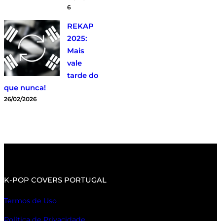
6
REKAP
2025:
Mais
vale
tarde do
que nunca!
26/02/2026
K-POP COVERS PORTUGAL
Termos de Uso
Política de Privacidade