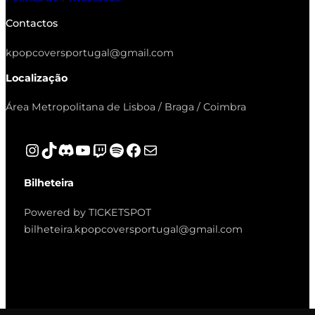
Contactos
kpopcoversportugal@gmail.com
Localização
Área Metropolitana de Lisboa / Braga / Coimbra
Instagram
TikTok
Discord
YouTube
Twitch
Spotify
Facebook
Mail
Bilheteira
Powered by TICKETSPOT
bilheteira.kpopcoversportugal@gmail.com