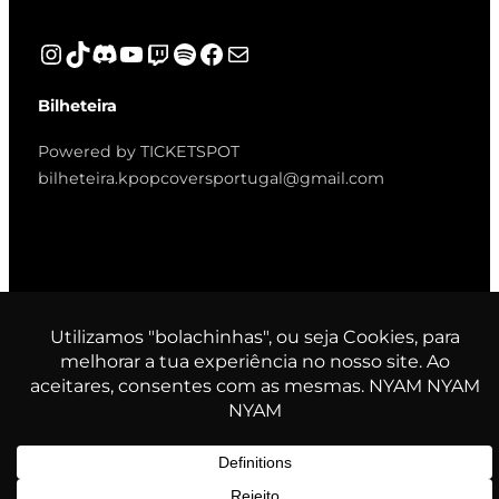
Instagram
TikTok
Discord
YouTube
Twitch
Spotify
Facebook
Mail
Bilheteira
Powered by TICKETSPOT
bilheteira.kpopcoversportugal@gmail.com
© K-Pop Covers Portugal. All
rights reserved.