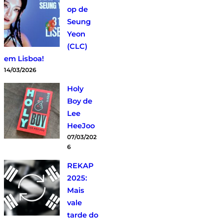
op de
Seung
Yeon
(CLC)
em Lisboa!
14/03/2026
Holy
Boy de
Lee
HeeJoo
07/03/202
6
REKAP
2025:
Mais
vale
tarde do